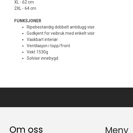
XL - 62 cm
2XL - 64 cm
FUNKSJONER
Ripebestandig dobbelt antidugg visir.
Godkjent for veibruk med enkelt visir
Vaskbart interiør.
Ventilasjon i topp/front.
Vekt 1530g
Solvisir innebygd
Om oss
Meny