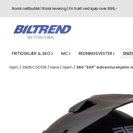
Hopp til innhold
Norsk nettbutikk | Rask levering | Fri frakt ved kjøp over 999,-
FRITIDSKLÆR & SKO
MC
REDNINGSVESTER
SNØ
Hjem
/
SNØSCOOTER
/
Herre
/
Hjelm
/
360 "SXP" Adventurehjelm me