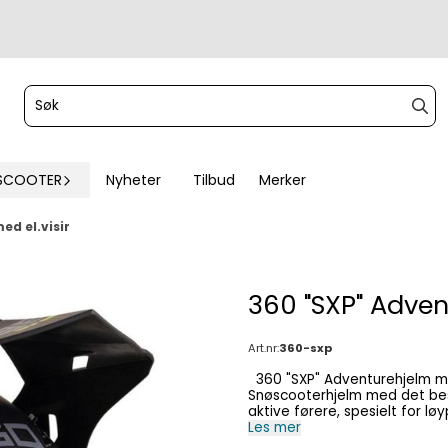
SCOOTER
Nyheter
Tilbud
Merker
d el.visir
360 "SXP" Adven
Art.nr:
360-sxp
360 "SXP" Adventurehjelm med elektrisk visir og singel visir for gatebruk.
Snøscooterhjelm med det best
aktive førere, spesielt for løypekjøring. STØRRELSER: 54-64 (XS-
cm M - 58 cm L - 60 cm XL - 62 cm 2XL - 64 cm FUNKSJONER Ripebestandig dobbelt
Les mer
antidugg visir. Godkjent for veibruk med enkelt visir Vaskbart interiør. Ventilasjon i