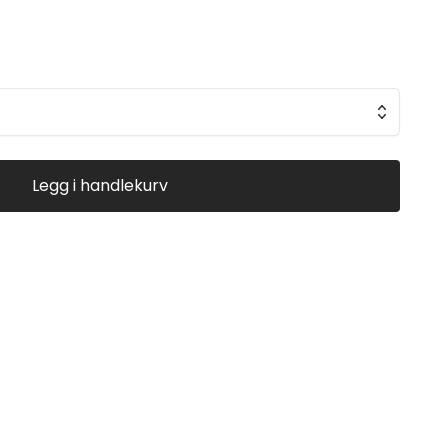
t 1530g Solvisir innebygd
Legg i handlekurv