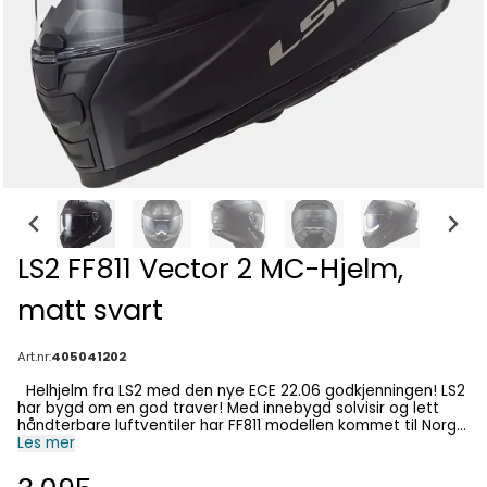
LS2 FF811 Vector 2 MC-Hjelm,
matt svart
Art.nr:
405041202
Helhjelm fra LS2 med den nye ECE 22.06 godkjenningen! LS2
har bygd om en god traver! Med innebygd solvisir og lett
håndterbare luftventiler har FF811 modellen kommet til Norge
med stor kjærlighet som en sterk kandidat fra LS2 med den
Les mer
nye ECE 22.06 godkjenningen! Spesifikasjoner: - Tri-composit
hjelm i brukervennlig design (High Performance Fiber