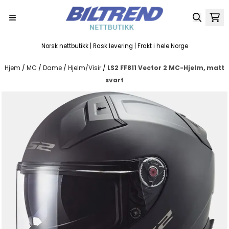
Hopp til innhold
Norsk nettbutikk | Rask levering | Frakt i hele Norge
Hjem
/
MC
/
Dame
/
Hjelm/Visir
/
LS2 FF811 Vector 2 MC-Hjelm, matt
svart