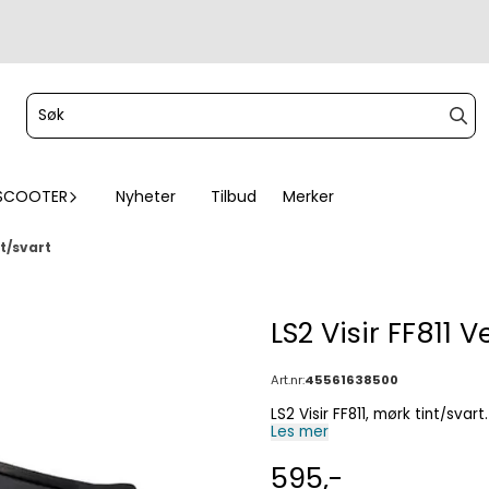
SCOOTER
Nyheter
Tilbud
Merker
nt/svart
LS2 Visir FF811 V
Art.nr:
45561638500
LS2 Visir FF811, mørk tint/svart.
Les mer
595,-