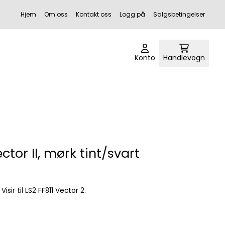
Hjem
Om oss
Kontakt oss
Logg på
Salgsbetingelser
Konto
Handlevogn
ector II, mørk tint/svart
 Visir til LS2 FF811 Vector 2.