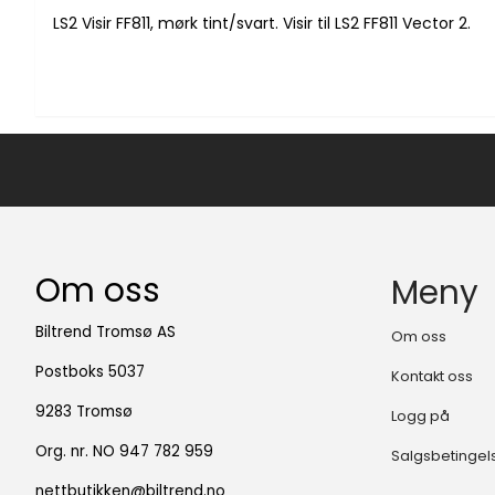
LS2 Visir FF811, mørk tint/svart. Visir til LS2 FF811 Vector 2.
Om oss
Meny
Biltrend Tromsø AS
Om oss
Postboks 5037
Kontakt oss
9283 Tromsø
Logg på
Org. nr. NO 947 782 959
Salgsbetingel
nettbutikken@biltrend.no