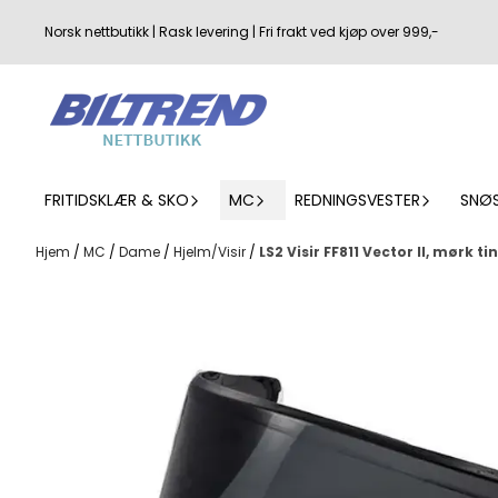
Hopp til innhold
Norsk nettbutikk | Rask levering | Fri frakt ved kjøp over 999,-
FRITIDSKLÆR & SKO
MC
REDNINGSVESTER
SNØ
Hjem
/
MC
/
Dame
/
Hjelm/Visir
/
LS2 Visir FF811 Vector II, mørk ti