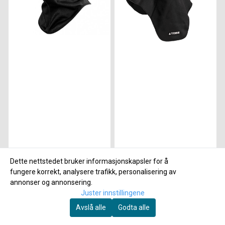
SCOTT
TOBE
Dette nettstedet bruker informasjonskapsler for å
Scott Wind Warrior
Tobe Balaclava
fungere korrekt, analysere trafikk, personalisering av
Hood ...
Heavy, jet ...
annonser og annonsering.
349,-
645,-
Juster innstillingene
Avslå alle
Godta alle
På lager
På lager