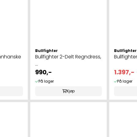
Bullfighter
Bullfighter
kinnhanske
Bullfighter 2-Delt Regndress,
Bullfighte
...
990,-
1.397,-
På lager
På lager
Kjøp