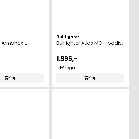
Bullfighter
r Armanox ...
Bullfighter Atlas MC-Hoodie,
...
1.995,-
På lager
Kjøp
Kjøp