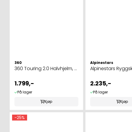
360
Alpinestars
360 Touring 2.0 Halvhjelm, ...
Alpinestars Ryggski
1.799,-
2.235,-
På lager
På lager
Kjøp
Kjøp
-25%