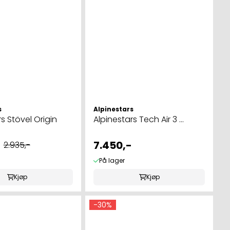
s
Alpinestars
s Stövel Origin
Alpinestars Tech Air 3 ...
7.450,-
2.935,-
På lager
Kjøp
Kjøp
-30%