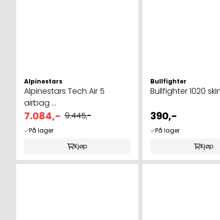
Alpinestars
Bullfighter
Alpinestars Tech Air 5
Bullfighter 1020 s
airbag ...
7.084,-
390,-
9.445,-
På lager
På lager
Kjøp
Kjøp