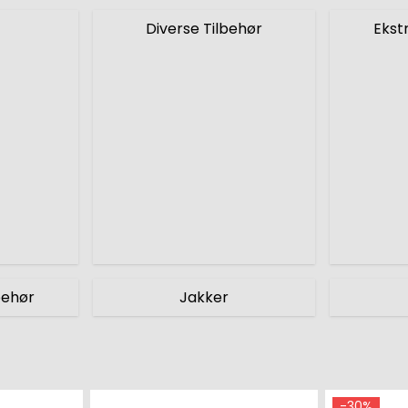
Diverse Tilbehør
Ekst
behør
Jakker
-30%