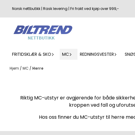
Hopp til innhold
Norsk nettbutikk | Rask levering | Fri frakt ved kjøp over 999,-
FRITIDSKLÆR & SKO
MC
REDNINGSVESTER
SNØ
Hjem
/
MC
/
Herre
Riktig MC-utstyr er avgjørende for både sikkerh
kroppen ved fall og uforuts
Hos oss finner du MC-utstyr til herre med