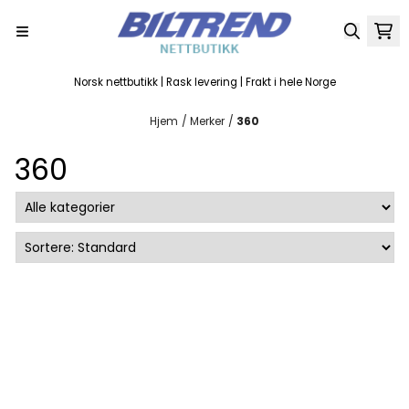
Hopp til innhold
Norsk nettbutikk | Rask levering | Frakt i hele Norge
Hjem
/
Merker
/
360
360