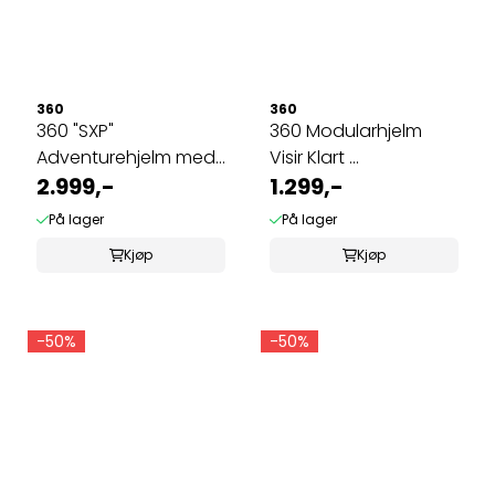
360
360
360 "SXP"
360 Modularhjelm
Adventurehjelm med
Visir Klart ...
...
2.999,-
1.299,-
På lager
På lager
Kjøp
Kjøp
-50%
-50%