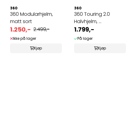
360
360
360 Modularhjelm,
360 Touring 2.0
matt sort
Halvhjelm, ...
1.250,-
1.799,-
2.499,-
Ikke på lager
På lager
Kjøp
Kjøp