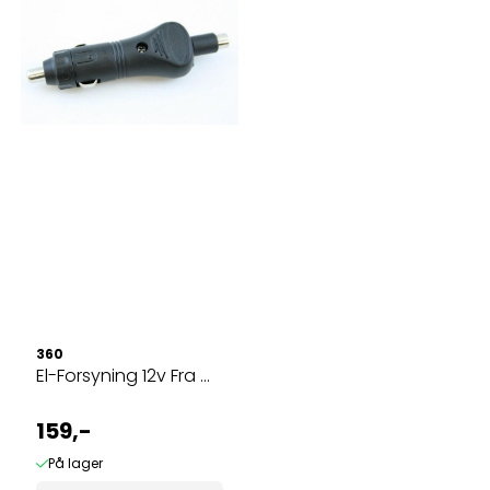
360
El-Forsyning 12v Fra ...
159,-
På lager