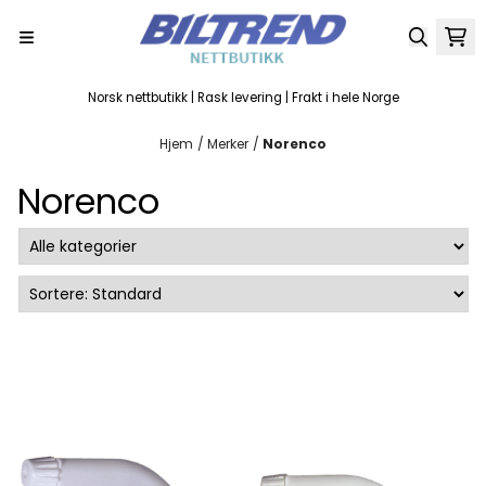
Hopp til innhold
Norsk nettbutikk | Rask levering | Frakt i hele Norge
Hjem
/
Merker
/
Norenco
Norenco