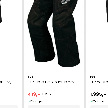
FXR
FXR
t 23, ...
FXR Child Helix Pant, black
FXR Youth 
419,-
1.995,-
1.395,-
På lager
På lager