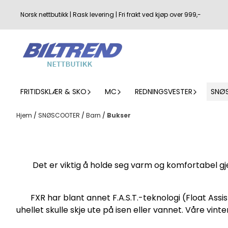
Hopp til innhold
Norsk nettbutikk | Rask levering | Fri frakt ved kjøp over 999,-
FRITIDSKLÆR & SKO
MC
REDNINGSVESTER
SNØ
Hjem
/
SNØSCOOTER
/
Barn
/
Bukser
Det er viktig å holde seg varm og komfortabel gje
FXR har blant annet F.A.S.T.-teknologi (Float Assi
uhellet skulle skje ute på isen eller vannet. Våre vint