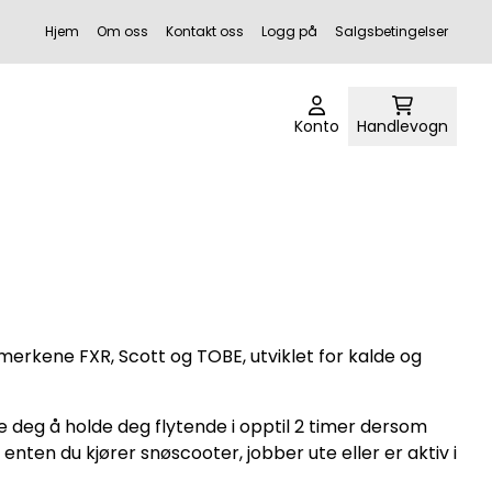
Hjem
Om oss
Kontakt oss
Logg på
Salgsbetingelser
Konto
Handlevogn
smerkene FXR, Scott og TOBE, utviklet for kalde og
pe deg å holde deg flytende i opptil 2 timer dersom
 enten du kjører snøscooter, jobber ute eller er aktiv i