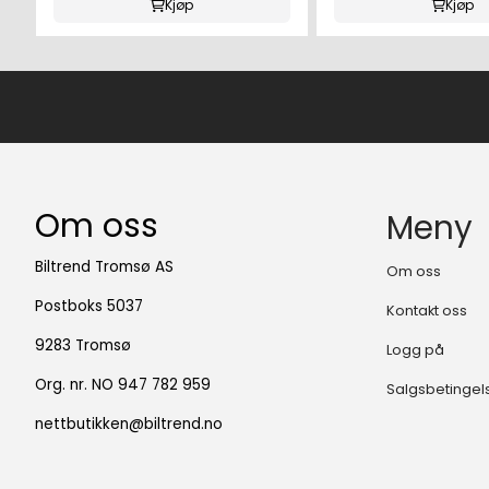
Kjøp
Kjøp
Om oss
Meny
Biltrend Tromsø AS
Om oss
Postboks 5037
Kontakt oss
9283 Tromsø
Logg på
Org. nr. NO 947 782 959
Salgsbetingel
nettbutikken@biltrend.no