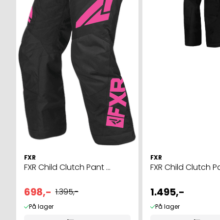
FXR
FXR
FXR Child Clutch Pant ...
FXR Child Clutch Pan
698,-
1.495,-
1.395,-
På lager
På lager