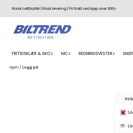
Hopp til innhold
Norsk nettbutikk | Rask levering | Fri frakt ved kjøp over 999,-
FRITIDSKLÆR & SKO
MC
REDNINGSVESTER
SNØ
Hjem
/
Logg på
Inn
Lo
Lo