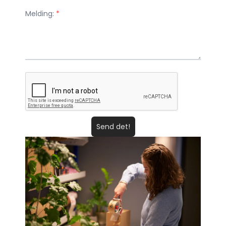
Melding:
*
Send det!