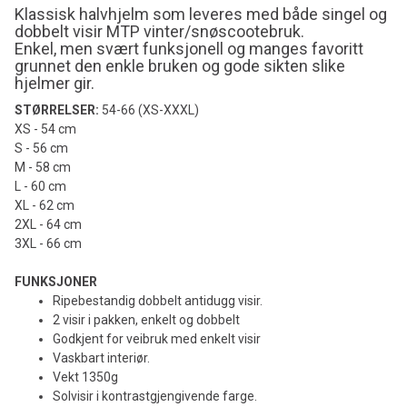
Klassisk halvhjelm som leveres med både singel og
dobbelt visir MTP vinter/snøscootebruk.
Enkel, men svært funksjonell og manges favoritt
grunnet den enkle bruken og gode sikten slike
hjelmer gir.
STØRRELSER:
54-66 (XS-XXXL)
XS - 54 cm
S - 56 cm
M - 58 cm
L - 60 cm
XL - 62 cm
2XL - 64 cm
3XL - 66 cm
FUNKSJONER
Ripebestandig dobbelt antidugg visir.
2 visir i pakken, enkelt og dobbelt
Godkjent for veibruk med enkelt visir
Vaskbart interiør.
Vekt 1350g
Solvisir i kontrastgjengivende farge.