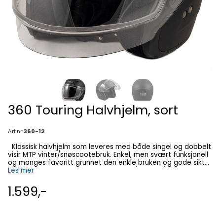
360 Touring Halvhjelm, sort
Art.nr:
360-12
Klassisk halvhjelm som leveres med både singel og dobbelt
visir MTP vinter/snøscootebruk. Enkel, men svært funksjonell
og manges favoritt grunnet den enkle bruken og gode sikten
slike hjelmer gir. STØRRELSER: 54-66 (XS-XXXL) XS - 54 cm S
Les mer
- 56 cm M - 58 cm L - 60 cm XL - 62 cm 2XL - 64 cm 3XL - 66
cm FUNKSJONER Ripebestandig dobbelt antidugg visir. 2 visir
1.599,-
i pakken, enkelt og dobbelt Godkjent for veibruk med enkelt
visir Vaskbart interiør. Vekt 1350g Solvisir i
kontrastgjengivende farge.