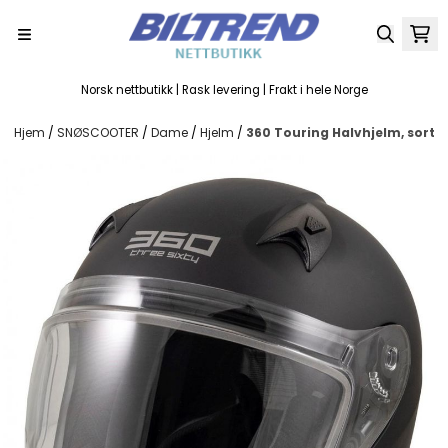
Hopp til innhold
Norsk nettbutikk | Rask levering | Frakt i hele Norge
Hjem
/
SNØSCOOTER
/
Dame
/
Hjelm
/
360 Touring Halvhjelm, sort