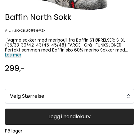
Baffin North Sokk
Art.nr:
SOCKU008GY2-
Varme sokker med merinoull fra Baffin STØRRELSER: S-XL
(35/38-39/42-43/45-45/48) FARGE: Grå FUNKSJONER
Perfekt sammen med Baffin sko 60% merino Sokker med
ekstra forsterkninger Sokken er konstruert med merinoull
Les mer
som gir deg god varme
299,-
Velg Størrelse
Legg i handlekurv
På lager