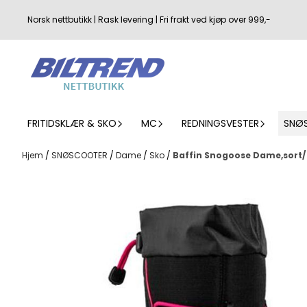
Hopp til innhold
Norsk nettbutikk | Rask levering | Fri frakt ved kjøp over 999,-
FRITIDSKLÆR & SKO
MC
REDNINGSVESTER
SNØ
Hjem
/
SNØSCOOTER
/
Dame
/
Sko
/
Baffin Snogoose Dame,sort/