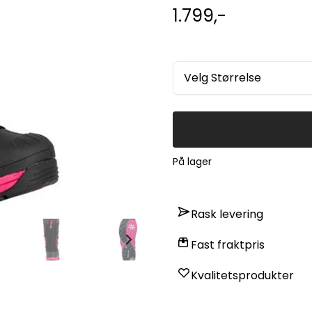
denier cordura overdel med hurtig snøring. Resirkulert 
1.799,-
integrert fotbue støtte. Uttagbar 7-lags innerstøvel med Thermaplus isolerer og
transporterer bort fuktighet. Innebygd gamasje på toppen holder snøen ute. Reflekser
for god synlighet. Lav vekt og sporty utseende har gjort Baffin Snogoose til en av de
mest populære Baffin model
Velg Størrelse
På lager
Rask levering
Fast fraktpris
Kvalitetsprodukter