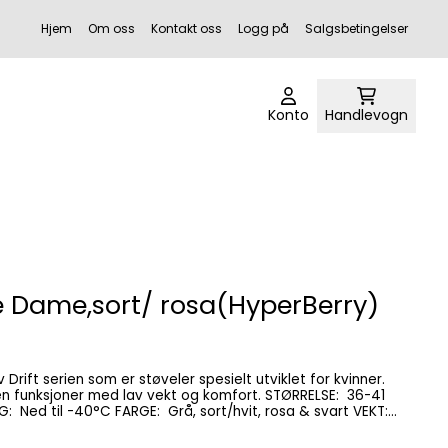
Hjem
Om oss
Kontakt oss
Logg på
Salgsbetingelser
Konto
Handlevogn
e Dame,sort/ rosa(HyperBerry)
P
sjoner med lav vekt og komfort. STØRRELSE: 36-41
av vekt. Laget i lett og slitesterk 900