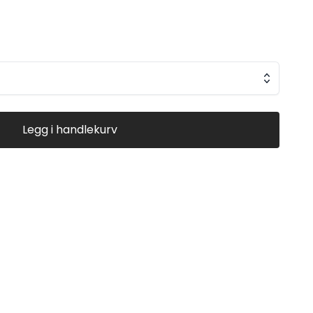
gummisåle med godt grep og
lene.
Legg i handlekurv