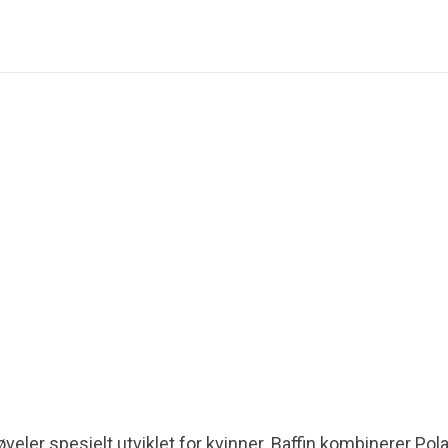
øveler spesielt utviklet for kvinner. Baffin kombinerer P