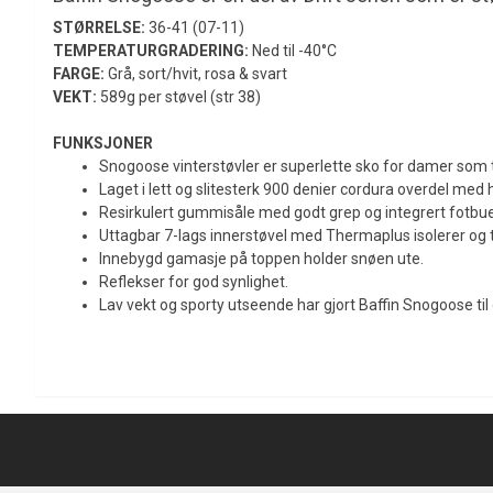
STØRRELSE:
36-41 (07-11)
TEMPERATURGRADERING:
Ned til -40°C
FARGE:
Grå, sort/hvit, rosa & svart
VEKT:
589g per støvel (str 38)
FUNKSJONER
Snogoose vinterstøvler er superlette sko for damer som t
Laget i lett og slitesterk 900 denier cordura overdel med 
Resirkulert gummisåle med godt grep og integrert fotbue
Uttagbar 7-lags innerstøvel med Thermaplus isolerer og t
Innebygd gamasje på toppen holder snøen ute.
Reflekser for god synlighet.
Lav vekt og sporty utseende har gjort Baffin Snogoose ti