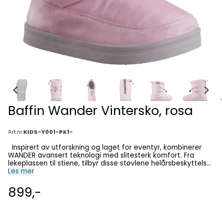
Baffin Wander Vintersko, rosa
Art.nr:
KIDS-Y001-PK1-
Inspirert av utforskning og laget for eventyr, kombinerer
WANDER avansert teknologi med slitesterk komfort. Fra
lekeplassen til stiene, tilbyr disse støvlene helårsbeskyttelse
og stil, noe som gjør dem essensielle for unge oppdagere
Les mer
overalt. STØRRELSE: 23-36 FUNKSJONER: Overdel : Middels
høyde, Hex-Flex® forsterket sekskantet nylon for økt
899,-
slitestyrke, rivebestandighet og lang levetid Mykt
mikrofiberlag for komfort med låsbar snøkrage for
beskyttelse mot vær og vind Snøring med strammesnor
ved ankelen for best mulig passform Slip-on design for