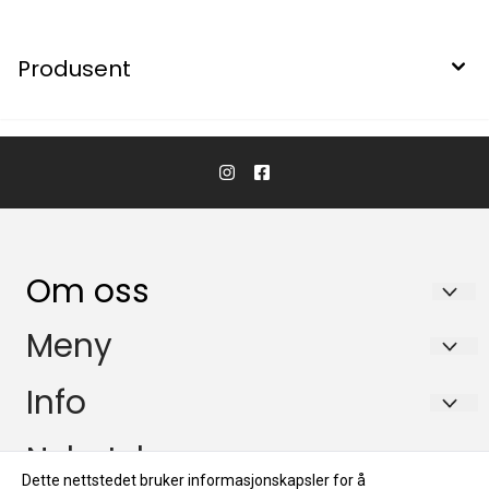
Produsent
Om oss
Biltrend Tromsø AS
Meny
Postboks 5037
Om oss
Info
9283 Tromsø
Kontakt oss
Om oss
Nyhetsbrev
Org. nr. NO 947 782 959
Logg på
Dette nettstedet bruker informasjonskapsler for å
Kontakt oss