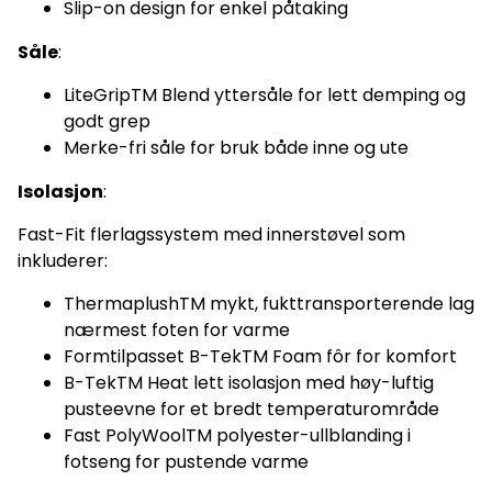
Slip-on design for enkel påtaking
Såle
:
LiteGripTM Blend yttersåle for lett demping og
godt grep
Merke-fri såle for bruk både inne og ute
Isolasjon
:
Fast-Fit flerlagssystem med innerstøvel som
inkluderer:
ThermaplushTM mykt, fukttransporterende lag
nærmest foten for varme
Formtilpasset B-TekTM Foam fôr for komfort
B-TekTM Heat lett isolasjon med høy-luftig
pusteevne for et bredt temperaturområde
Fast PolyWoolTM polyester-ullblanding i
fotseng for pustende varme