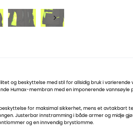
itet og beskyttelse med stil for allsidig bruk i varieren
visende Humax-membran med en imponerende vannsøyle på 
eskyttelse for maksimal sikkerhet, mens et avtakbart te
ngen. Justerbar innstramming i både armer og midje gjør
rontlommer og en innvendig brystlomme.