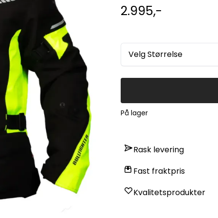
maksimal sikkerhet, mens et 
2.995,-
og rygg sørger for optimal k
både armer og midje gjør det
oppbevaringsmuligheter med
Spesifikasjoner: - Vannavvisende CE-sertifiserte Poly Tech-stoffer - Humax-membran
med vannsøyle på 10.000 mm - CE-godkjent albue- og skulderbeskyttelse - Avtakb
termofôr - Store ventilasjonsåpninger på brystet og utluftinger på ryggen - Justerbar
Velg Størrelse
passform i arm og midje - To frontlommer og en innvendig brystlomme - CE-Godkjent
per EN17092-2022 level A
På lager
Rask levering
Fast fraktpris
Kvalitetsprodukter