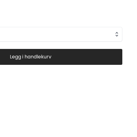
avtakbart termofôr og store ventilasjonsåpninger på bryst
omfort gjennom hele sesongen. Justerbar innstramming i
 enkelt å tilpasse passformen. Jakken har også praktiske
 to frontlommer og en innvendig brystlomme.
art
Legg i handlekurv