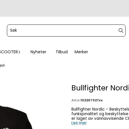
SCOOTER
Nyheter
Tilbud
Merker
gul
Bullfighter Nor
Art.nr:
102207327xx
Bullfighter Nordic – Beskyttelse i vær og vind! Bullfig
funksjonalitet og beskyttelse 
er laget av vannavvisende CE
Humax-membran med en impon
Les mer
beskyttelse mot regn. Den er utstyrt med CE-godkjent albue- og skulderbeskyttelse for