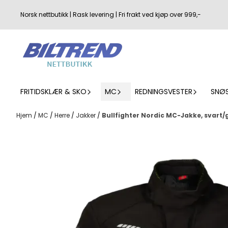
Hopp til innhold
Norsk nettbutikk | Rask levering | Fri frakt ved kjøp over 999,-
FRITIDSKLÆR & SKO
MC
REDNINGSVESTER
SNØ
Hjem
/
MC
/
Herre
/
Jakker
/
Bullfighter Nordic MC-Jakke, svart/