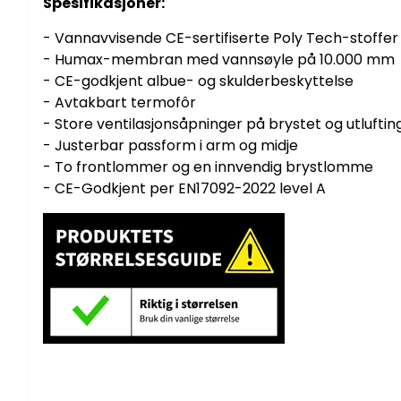
Spesifikasjoner:
- Vannavvisende CE-sertifiserte Poly Tech-stoffer
- Humax-membran med vannsøyle på 10.000 mm
- CE-godkjent albue- og skulderbeskyttelse
- Avtakbart termofôr
- Store ventilasjonsåpninger på brystet og utlufti
- Justerbar passform i arm og midje
- To frontlommer og en innvendig brystlomme
- CE-Godkjent per EN17092-2022 level A