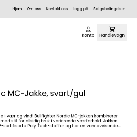
Hjem
Om oss
Kontakt oss
Logg på
Salgsbetingelser
Konto
Handlevogn
dic MC-Jakke, svart/gul
hter Nordic MC-jakken kombinerer
med stil for allsidig bruk i varierende værforhold. Jakken
-sertifiserte Poly Tech-stoffer og har en vannavvisende
erende vannsøyle på 10.000 mm, som gir pålitelig