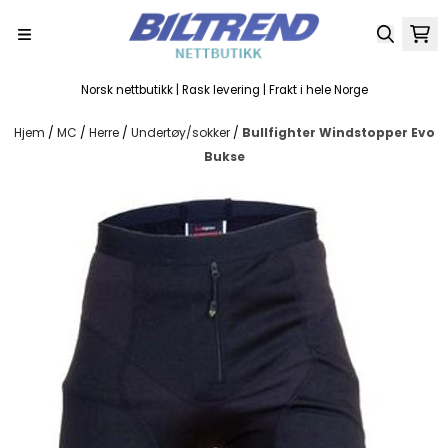
Hopp til innhold
Norsk nettbutikk | Rask levering | Frakt i hele Norge
Hjem
/
MC
/
Herre
/
Undertøy/sokker
/
Bullfighter Windstopper Evo
Bukse