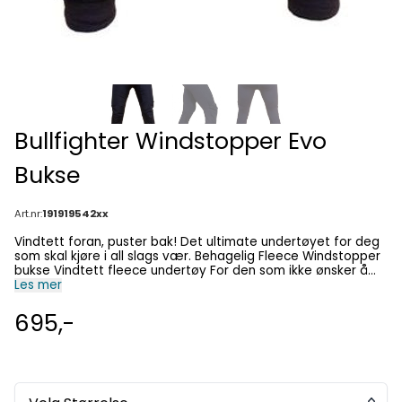
Bullfighter Windstopper Evo
Bukse
Art.nr:
191919542xx
Vindtett foran, puster bak! Det ultimate undertøyet for deg
som skal kjøre i all slags vær. Behagelig Fleece Windstopper
bukse Vindtett fleece undertøy For den som ikke ønsker å
fryse
Les mer
695,-