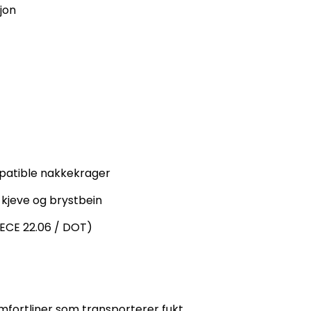
sjon
mpatible nakkekrager
 kjeve og brystbein
(ECE 22.06 / DOT)
mfortliner som transporterer fukt