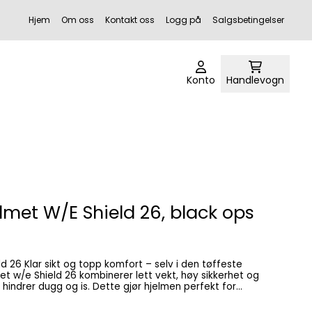
Hjem
Om oss
Kontakt oss
Logg på
Salgsbetingelser
Konto
Handlevogn
lmet W/E Shield 26, black ops
 den tøffeste
 der sikt og varme er avgjørende. Nøkkelfordeler