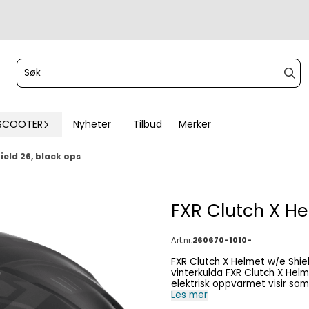
SCOOTER
Nyheter
Tilbud
Merker
ield 26, black ops
FXR Clutch X He
Art.nr:
260670-1010-
FXR Clutch X Helmet w/e Shield 26 Klar sikt og topp komfort – selv i
vinterkulda FXR Clutch X Helmet w/e Shield 26 kombinerer lett vekt, høy sikkerhet og
elektrisk oppvarmet visir som hindrer dugg og is. Dette gjør hjelmen perfekt for
snøscooterkjøring i nordisk vinter ,
Les mer
Elektrisk dobbeltlags visir – anti-dugg, anti-ripe, UV-beskyttende og optisk klart Lock +