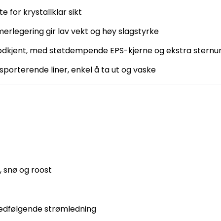
e for krystallklar sikt
erlegering gir lav vekt og høy slagstyrke
odkjent, med støtdempende EPS-kjerne og ekstra stern
porterende liner, enkel å ta ut og vaske
 snø og roost
medfølgende strømledning