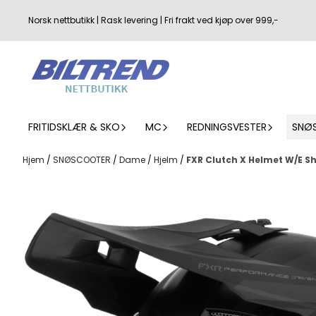
Hopp til innhold
Norsk nettbutikk | Rask levering | Fri frakt ved kjøp over 999,-
FRITIDSKLÆR & SKO
MC
REDNINGSVESTER
SNØ
Hjem
/
SNØSCOOTER
/
Dame
/
Hjelm
/
FXR Clutch X Helmet W/E Sh