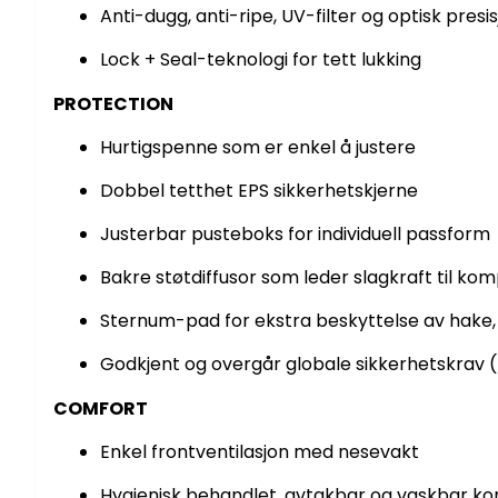
Anti-dugg, anti-ripe, UV-filter og optisk presi
Lock + Seal-teknologi for tett lukking
PROTECTION
Hurtigspenne som er enkel å justere
Dobbel tetthet EPS sikkerhetskjerne
Justerbar pusteboks for individuell passform
Bakre støtdiffusor som leder slagkraft til ko
Sternum-pad for ekstra beskyttelse av hake,
Godkjent og overgår globale sikkerhetskrav 
COMFORT
Enkel frontventilasjon med nesevakt
Hygienisk behandlet, avtakbar og vaskbar ko