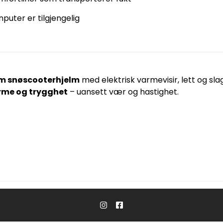
nnputer er tilgjengelig
m snøscooterhjelm
med elektrisk varmevisir, lett og s
rme og trygghet
– uansett vær og hastighet.