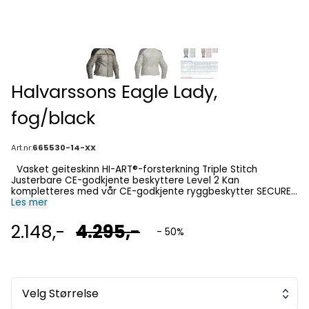
Halvarssons Eagle Lady,
fog/black
Art.nr:
665530-14-XX
Vasket geiteskinn HI-ART®-forsterkning Triple Stitch
Justerbare CE-godkjente beskyttere Level 2 Kan
kompletteres med vår CE-godkjente ryggbeskytter SECURE
L2 Kan kobles sammen med bukse Justerbar midje CE-
Les mer
sertifisert i klasse «AA»
2.148,-
4.295,-
- 50%
Velg Størrelse