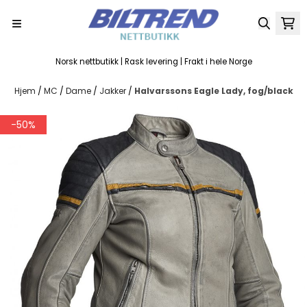
Hopp til innhold
Norsk nettbutikk | Rask levering | Frakt i hele Norge
Hjem
/
MC
/
Dame
/
Jakker
/
Halvarssons Eagle Lady, fog/black
-50%