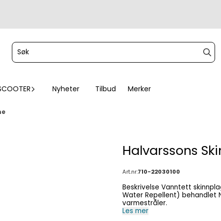
SCOOTER
Nyheter
Tilbud
Merker
me
Halvarssons Sk
Art.nr:
710-22030100
Beskrivelse Vanntett skinnplagg med Dryway+ 2.0 funktionsmembran. DWR (Durable
Water Repellent) behandlet Nappaskinn. TFL COOL Tec
varmestråler.
Les mer