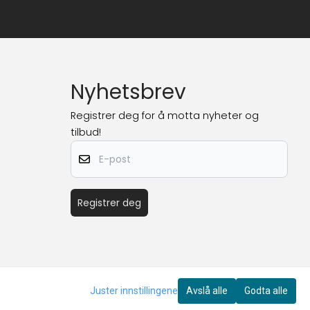
Nyhetsbrev
Registrer deg for å motta nyheter og
tilbud!
E-post
Registrer deg
Juster innstillingene
Avslå alle
Godta alle