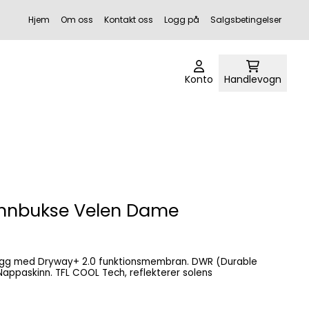
Hjem
Om oss
Kontakt oss
Logg på
Salgsbetingelser
Konto
Handlevogn
innbukse Velen Dame
h, reflekterer solens