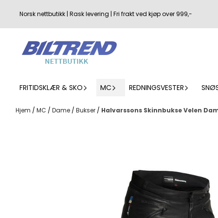
Hopp til innhold
Norsk nettbutikk | Rask levering | Fri frakt ved kjøp over 999,-
FRITIDSKLÆR & SKO
MC
REDNINGSVESTER
SNØ
Hjem
/
MC
/
Dame
/
Bukser
/
Halvarssons Skinnbukse Velen Da