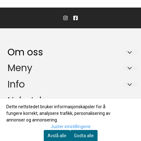
Om oss
Biltrend Tromsø AS
Meny
Postboks 5037
Om oss
Info
9283 Tromsø
Kontakt oss
Om oss
Nyhetsbrev
Org. nr. NO 947 782 959
Logg på
Dette nettstedet bruker informasjonskapsler for å
Kontakt oss
nettbutikken@biltrend.no
Registrer deg for å motta nyheter og tilbud!
fungere korrekt, analysere trafikk, personalisering av
Salgsbetingelser
E-post
Logg på
annonser og annonsering.
Juster innstillingene
Salgsbetingelser
Avslå alle
Godta alle