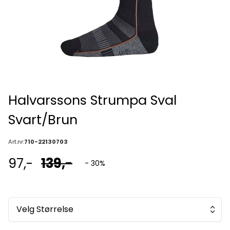
Halvarssons Strumpa Sval
Svart/Brun
Art.nr:
710-22130703
97,-
139,-
- 30%
Velg Størrelse