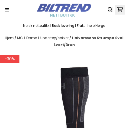
Hopp til innhold
Norsk nettbutikk | Rask levering | Frakt i hele Norge
Hjem
/
MC
/
Dame
/
Undertøy/sokker
/
Halvarssons Strumpa Sval
Svart/Brun
-30%