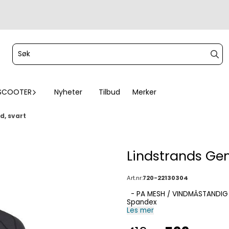
SCOOTER
Nyheter
Tilbud
Merker
d, svart
Lindstrands Gen
Art.nr:
720-22130304
- PA MESH / VINDMÅSTANDIG - Fukttransporterende og hurtigtørkende - Polyamid /
Spandex
Les mer