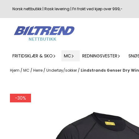
Hopp til innhold
Norsk nettbutikk | Rask levering | Fri frakt ved kjøp over 999,-
FRITIDSKLÆR & SKO
MC
REDNINGSVESTER
SNØ
Hjem
/
MC
/
Herre
/
Undertøy/sokker
/
Lindstrands Genser Dry Win
-30%