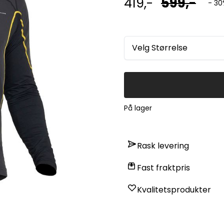
419,-
599,-
- 30
Velg Størrelse
På lager
Rask levering
Fast fraktpris
Kvalitetsprodukter