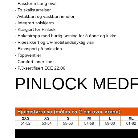
- Passform Lang oval
- To skallstørrelser
- Avtakbart og vaskbart innefor
- Integrert solskjerm
- Klargjort for Pinlock
- Hakestropp med hurtig løsning for å åpne og lukke
- Ripesikkert og UV-motstandsdyktig visir
- Eksosport på baksiden
- Toppventiler
- Comfort inner liner
- P/J-sertifisert ECE 22.06
PINLOCK MED