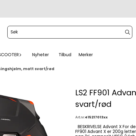
SCOOTER
Nyheter
Tilbud
Merker
ningshjelm, matt svart/rød
LS2 FF901 Advan
svart/rød
Art.nr:
415217013xx
BESKRIVELSE Advant X For deg som ønsker en hybrid mellom hel- og halvhjelm. LS2
FF901 Advant X er 200g letter