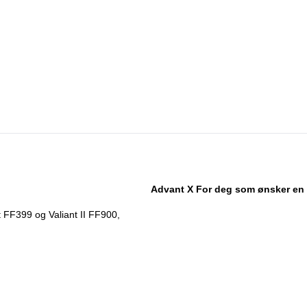
Advant X For deg som ønsker en 
t FF399 og Valiant II FF900,