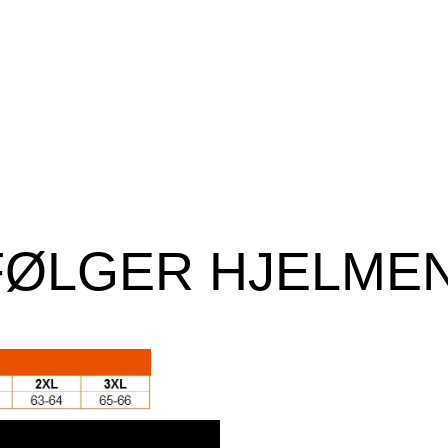
FØLGER HJELME