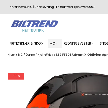
Hopp til innhold
Norsk nettbutikk | Rask levering | Fri frakt ved kjøp over 999,-
FRITIDSKLÆR & SKO
MC
REDNINGSVESTER
SNØ
Hjem
/
MC
/
Dame
/
Hjelm/Visir
/
LS2 FF901 Advant X Oblivion Åp
-30%