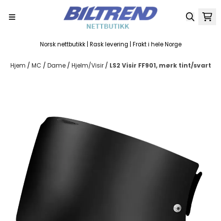
Hopp til innhold
Norsk nettbutikk | Rask levering | Frakt i hele Norge
Hjem
/
MC
/
Dame
/
Hjelm/Visir
/
LS2 Visir FF901, mørk tint/svart