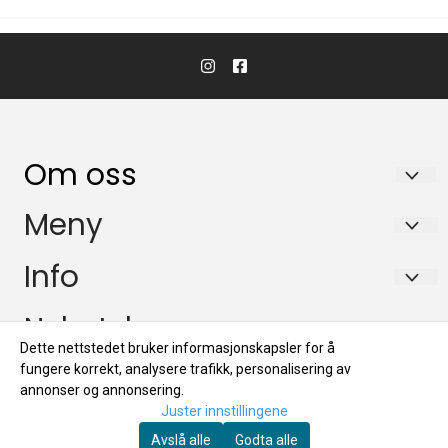
Om oss
Biltrend Tromsø AS
Meny
Postboks 5037
Om oss
Info
9283 Tromsø
Kontakt oss
Om oss
Nyhetsbrev
Org. nr. NO 947 782 959
Logg på
Dette nettstedet bruker informasjonskapsler for å
Kontakt oss
nettbutikken@biltrend.no
Registrer deg for å motta nyheter og tilbud!
fungere korrekt, analysere trafikk, personalisering av
Salgsbetingelser
E-post
Logg på
annonser og annonsering.
Juster innstillingene
Salgsbetingelser
Avslå alle
Godta alle