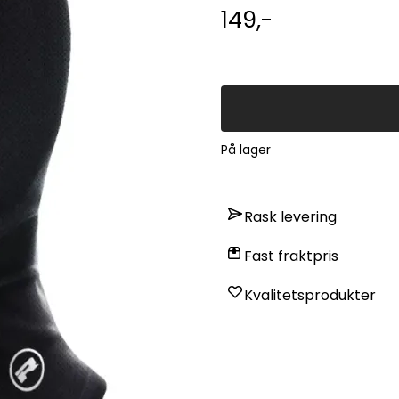
holdbarhet. Mesh brukes ofte 
149,-
med industrielle filtre. SPANDEX -stoff, også kjent som polyuretanfiberstoff, er et stoff
laget av spandex. Polyuretan
elastisitet er den også kjent 
har høy elastisitet.
På lager
Rask levering
Fast fraktpris
Kvalitetsprodukter