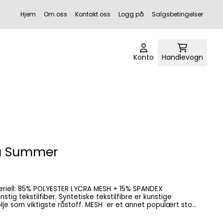
Hjem
Om oss
Kontakt oss
Logg på
Salgsbetingelser
Konto
Handlevogn
va Summer
stig tekstilfiber. Syntetiske tekstilfibre er kunstige
 råstoff. MESH er et annet populært stoff
rielle og sportslige applikasjoner. Stoffet er laget av en
lon, polyester og mesh, og det er kjent for sin styrke og