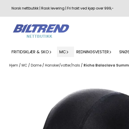
Hopp til innhold
Norsk nettbutikk | Rask levering | Fri frakt ved kjøp over 999,-
FRITIDSKLÆR & SKO
MC
REDNINGSVESTER
SNØ
Hjem
/
MC
/
Dame
/
Hansker/votter/hals
/
Richa Balaclava Summ