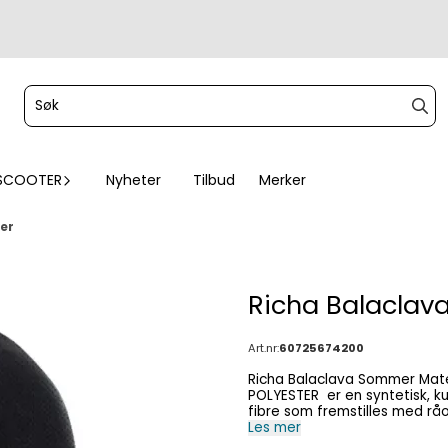
SCOOTER
Nyheter
Tilbud
Merker
er
Richa Balacla
Art.nr:
60725674200
Richa Balaclava Sommer Materiell: 85% POLYESTER LYCRA MESH + 15% SPANDEX
POLYESTER er en syntetisk, kun
fibre som fremstilles med råolje som viktigste
som ofte brukes i ulike indust
Les mer
rekke materialer, inkludert ny