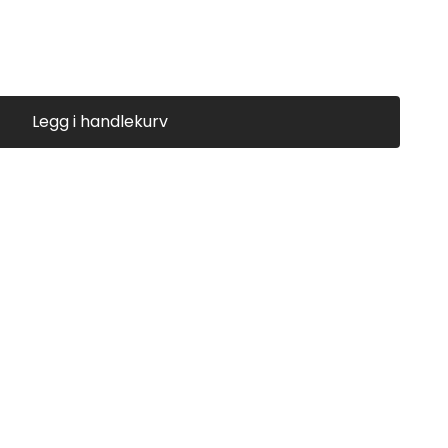
i produksjon av sportsuniformer, atletiske sko og til og
 er en polyuretanfiber. På grunn av sin utmerkede
som elastisk fiber. Det har blitt mye brukt i plaggstoffer og
Legg i handlekurv